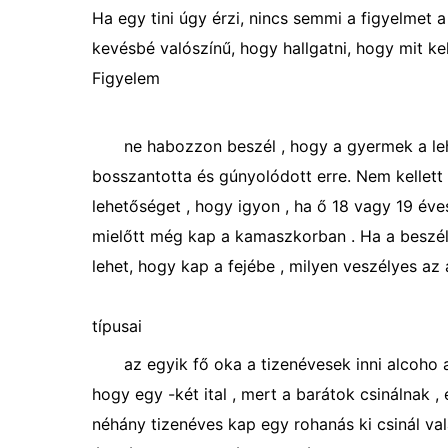
Ha egy tini úgy érzi, nincs semmi a figyelmet 
kevésbé valószínű, hogy hallgatni, hogy mit ke
Figyelem
ne habozzon beszél , hogy a gyermek a lehe
bosszantotta és gúnyolódott erre. Nem kellett
lehetőséget , hogy igyon , ha ő 18 vagy 19 év
mielőtt még kap a kamaszkorban . Ha a beszélge
lehet, hogy kap a fejébe , milyen veszélyes az a
típusai
az egyik fő oka a tizenévesek inni alcoho 
hogy egy -két ital , mert a barátok csinálnak , 
néhány tizenéves kap egy rohanás ki csinál vala