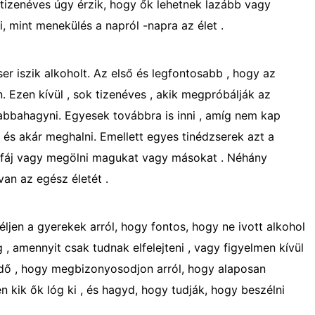
tizenéves úgy érzik, hogy ők lehetnek lazább vagy
, mint menekülés a napról -napra az élet .
er iszik alkoholt. Az első és legfontosabb , hogy az
n. Ezen kívül , sok tizenéves , akik megpróbálják az
 abbahagyni. Egyesek továbbra is inni , amíg nem kap
 és akár meghalni. Emellett egyes tinédzserek azt a
gy fáj vagy megölni magukat vagy másokat . Néhány
van az egész életét .
jen a gyerekek arról, hogy fontos, hogy ne ivott alkohol
 , amennyit csak tudnak elfelejteni , vagy figyelmen kívül
 idő , hogy megbizonyosodjon arról, hogy alaposan
n kik ők lóg ki , és hagyd, hogy tudják, hogy beszélni