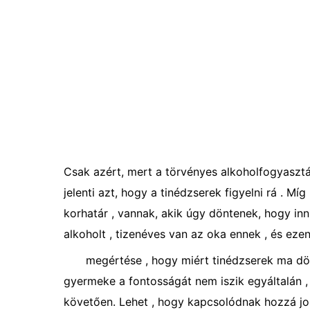
Csak azért, mert a törvényes alkoholfogyasztá
jelenti azt, hogy a tinédzserek figyelni rá . Mí
korhatár , vannak, akik úgy döntenek, hogy inn
alkoholt , tizenéves van az oka ennek , és ez
megértése , hogy miért tinédzserek ma dönt
gyermeke a fontosságát nem iszik egyáltalán ,
követően. Lehet , hogy kapcsolódnak hozzá job