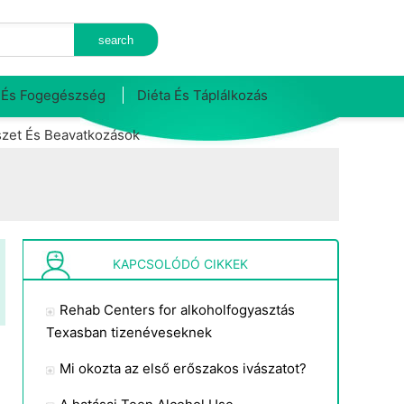
 És Fogegészség
Diéta És Táplálkozás
zet És Beavatkozások
KAPCSOLÓDÓ CIKKEK
Rehab Centers for alkoholfogyasztás
Texasban tizenéveseknek
Mi okozta az első erőszakos ivászatot?