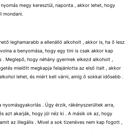
a nyomás megy keresztül, naponta , akkor lehet, hogy
ll mondani.
tő leghamarabb a ellenálló alkoholt , akkor is, ha ő lesz
 volna a benyomása, hogy egy tini is csak akkor kap
es . Meglepő, hogy néhány gyermek elkezd alkoholt ,
tés mielőtt megkapja felajánlotta az első italt , akkor
lkohol lehet, és miért kell várni, amíg ő sokkal idősebb .
a nyomásgyakorlás . Úgy érzik, rákényszerültek arra,
és azt akarják, hogy jól néz ki . A másik ok az, hogy
mit az illegális . Mivel a sok tizenéves nem kap fogott ,