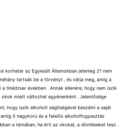
si korhatár az Egyesült Államokban jelenleg 21 nem
g néhány tartsák be a törvényt , és várja meg, amíg a
i a tinédzser években . Annak ellenére, hogy nem iszik
en okok miatt változhat egyénenként . Jelentősége
, hogy iszik alkoholt segítségével beszélni a saját
 amíg ő nagykorú és a felelős alkoholfogyasztás
ban a témában, ha érti az okokat, a döntéseket tesz .