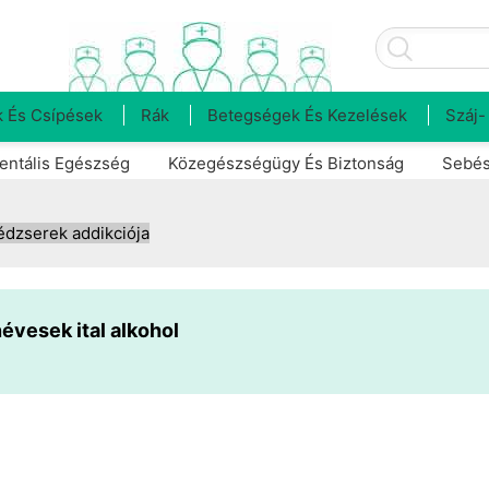
 És Csípések
Rák
Betegségek És Kezelések
Száj-
entális Egészség
Közegészségügy És Biztonság
Sebés
édzserek addikciója
névesek ital alkohol