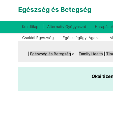
Egészség és Betegség
Kezdőlap
Alternatív Gyógyászat
Harapások
Családi Egészség
Egészségügyi Ágazat
M
| |
Egészség és Betegség
> |
Family Health
|
Tin
Okai tize