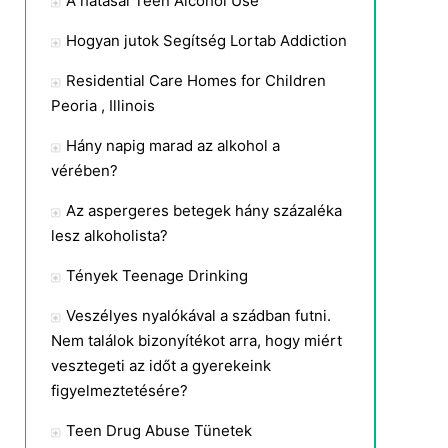
A hatásai Teen Alcohol Use
Hogyan jutok Segítség Lortab Addiction
Residential Care Homes for Children
Peoria , Illinois
Hány napig marad az alkohol a
vérében?
Az aspergeres betegek hány százaléka
lesz alkoholista?
Tények Teenage Drinking
Veszélyes nyalókával a szádban futni.
Nem találok bizonyítékot arra, hogy miért
vesztegeti az időt a gyerekeink
figyelmeztetésére?
Teen Drug Abuse Tünetek