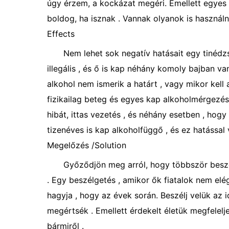
úgy érzem, a kockázat megéri. Emellett egyes 
boldog, ha isznak . Vannak olyanok is használni
Effects
Nem lehet sok negatív hatásait egy tinédzs
illegális , és ő is kap néhány komoly bajban va
alkohol nem ismerik a határt , vagy mikor kell
fizikailag beteg és egyes kap alkoholmérgezés
hibát, ittas vezetés , és néhány esetben , ho
tizenéves is kap alkoholfüggő , és ez hatással 
Megelőzés /Solution
Győződjön meg arról, hogy többször beszél
. Egy beszélgetés , amikor ők fiatalok nem elég
hagyja , hogy az évek során. Beszélj velük az
megértsék . Emellett érdekelt életük megfelelje
bármiről .