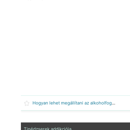
Hogyan lehet megállítani az alkoholfogyasztás
Tinédzserek addikciója