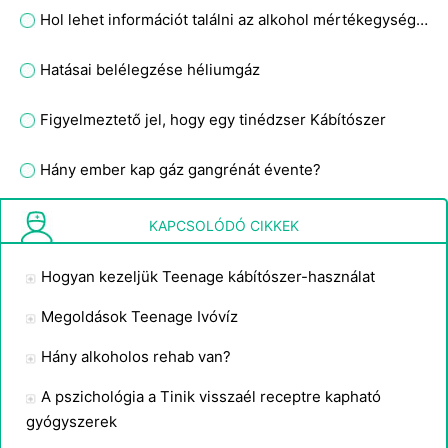
Hol lehet információt találni az alkohol mértékegységeiről?
Hatásai belélegzése héliumgáz
Figyelmeztető jel, hogy egy tinédzser Kábítószer
Hány ember kap gáz gangrénát évente?
Programok Children at Risk
KAPCSOLÓDÓ CIKKEK
Hogyan kezeljük Teenage kábítószer-használat
Megoldások Teenage Ivóvíz
Hány alkoholos rehab van?
A pszichológia a Tinik visszaél receptre kapható
gyógyszerek