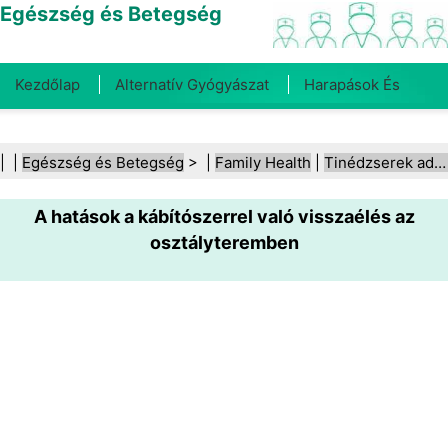
Egészség és Betegség
Kezdőlap
Alternatív Gyógyászat
Harapások És
Csípések
Rák
Betegségek És Kezelések
Száj- És
| |
Egészség és Betegség
> |
Family Health
|
Tinédzserek addikciója
Fogegészség
Diéta És Táplálkozás
Családi
A hatások a kábítószerrel való visszaélés az
Egészség
Egészségügyi Ágazat
Mentális Egészség
osztályteremben
Közegészségügy És Biztonság
Sebészet És
Beavatkozások