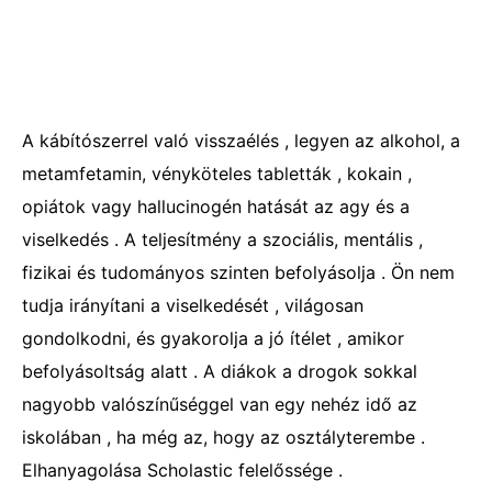
A kábítószerrel való visszaélés , legyen az alkohol, a
metamfetamin, vényköteles tabletták , kokain ,
opiátok vagy hallucinogén hatását az agy és a
viselkedés . A teljesítmény a szociális, mentális ,
fizikai és tudományos szinten befolyásolja . Ön nem
tudja irányítani a viselkedését , világosan
gondolkodni, és gyakorolja a jó ítélet , amikor
befolyásoltság alatt . A diákok a drogok sokkal
nagyobb valószínűséggel van egy nehéz idő az
iskolában , ha még az, hogy az osztályterembe .
Elhanyagolása Scholastic felelőssége .