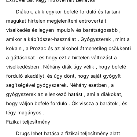
Extrovertált vagy Introvertált Behavior
Diákok, akik egykor befelé forduló és tartani
magukat hirtelen megjeleníteni extrovertált
viselkedés és legyen impulzív és barátságosabb ,
amikor a kábítószer-használat . Gyógyszerek , mint a
kokain , a Prozac és az alkohol átmenetileg csökkenti
a gátlásokat , és hogy ezt a hirtelen változást a
viselkedésben . Néhány diák úgy vélik , hogy befelé
forduló akadályt, és úgy dönt, hogy saját gyógyít
segítségével gyógyszerek. Néhány esetben , a
gyógyszerek az ellenkező hatást , ami a diákokat,
hogy váljon befelé forduló . Ők vissza a barátok , és
légy magányos .
Fizikai teljesítmény
Drugs lehet hatása a fizikai teljesítmény alatt