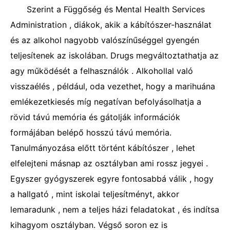
Szerint a Függőség és Mental Health Services
Administration , diákok, akik a kábítószer-használat
és az alkohol nagyobb valószínűséggel gyengén
teljesítenek az iskolában. Drugs megváltoztathatja az
agy működését a felhasználók . Alkohollal való
visszaélés , például, oda vezethet, hogy a marihuána
emlékezetkiesés míg negatívan befolyásolhatja a
rövid távú memória és gátolják információk
formájában belépő hosszú távú memória.
Tanulmányozása előtt történt kábítószer , lehet
elfelejteni másnap az osztályban ami rossz jegyei .
Egyszer gyógyszerek egyre fontosabbá válik , hogy
a hallgató , mint iskolai teljesítményt, akkor
lemaradunk , nem a teljes házi feladatokat , és indítsa
kihagyom osztályban. Végső soron ez is