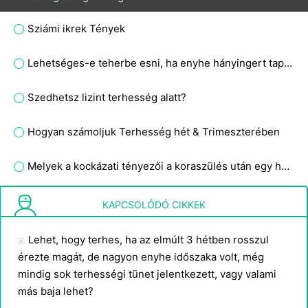
Sziámi ikrek Tények
Lehetséges-e teherbe esni, ha enyhe hányingert tapasztal, és a mellbimbók körül sötétedik, és enyhe fájdalommal jár, de a menstruációja hat napig nem esedékes?
Szedhetsz lizint terhesség alatt?
Hogyan számoljuk Terhesség hét & Trimeszterében
Melyek a kockázati tényezői a koraszülés után egy hónappal a preeclampsia miatti teherbeesésnek?
Világos rózsaszín vonal jelent meg 6 órával a terhességi teszt után, ez párolgási vonal?
KAPCSOLÓDÓ CIKKEK
Lehet, hogy terhes, ha az elmúlt 3 hétben rosszul
érezte magát, de nagyon enyhe időszaka volt, még
mindig sok terhességi tünet jelentkezett, vagy valami
más baja lehet?