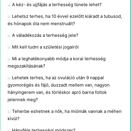
A kéz- és ujjfájás a terhesség tünete lehet?
Lehetsz terhes, ha 10 évvel ezelőtt kiáradt a tubusod,
és hónapok óta nem menstruált?
A váladékozás a terhesség jele?
Mit kell tudni a születési jogairól
Mi a leghatékonyabb módja a korai terhesség
megszakításának?
Lehetek terhes, ha az ovuláció után 9 nappal
gyomorégés és fájó, duzzadt mellem van, nagyon
hányingerem van, és törléskor apró barna foltok
jelennek meg?
Teherbe eshetnek a nők, ha miómák vannak a méhen
kívül?
Hányféle terhességi módszer?