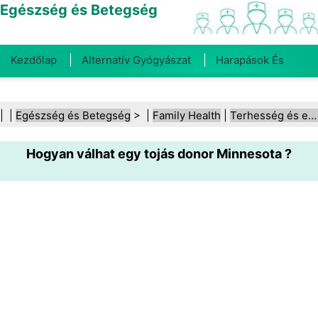
Egészség és Betegség
Kezdőlap
Alternatív Gyógyászat
Harapások És
Csípések
Rák
Betegségek És Kezelések
Száj- És
| |
Egészség és Betegség
> |
Family Health
|
Terhesség és egészség
Fogegészség
Diéta És Táplálkozás
Családi
Hogyan válhat egy tojás donor Minnesota ?
Egészség
Egészségügyi Ágazat
Mentális Egészség
Közegészségügy És Biztonság
Sebészet És
Beavatkozások