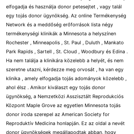
elfogadja és használja donor petesejtet , vagy talál
egy tojás donor ügynökség. Az online Termékenység
Network és a meddőség erőforrások lista négy
termékenységi klinikák a Minnesota a helyszínen
Rochester , Minneapolis , St. Paul , Duluth , Mankato
Park Rapids , Sartell , St. Cloud , Woodbury és Edina .
Ha nem találja a klinikára közelebb a helyét, és nem
szeretne utazni, kérdezze meg orvosát , ha van egy
klinika , amely elfogadja tojás adományok közelebb ,
ahol élsz . Amikor kiválaszt egy tojás donor
ügynökség, a Nemzetközi Asszisztált Reprodukciós
Központ Maple Grove az egyetlen Minnesota tojás
donor iroda szerepel az American Society for
Reproduktív Medicina honlapján. Ez az oldal a nevét
donor ügynökségek megállapodtak abban, hogy