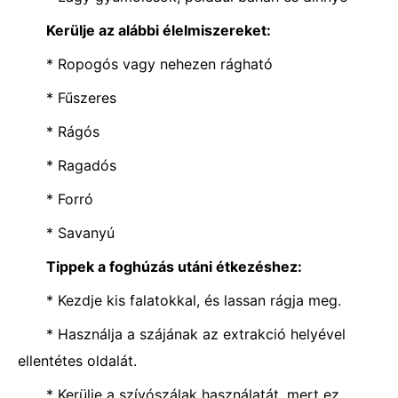
Kerülje az alábbi élelmiszereket:
* Ropogós vagy nehezen rágható
* Fűszeres
* Rágós
* Ragadós
* Forró
* Savanyú
Tippek a foghúzás utáni étkezéshez:
* Kezdje kis falatokkal, és lassan rágja meg.
* Használja a szájának az extrakció helyével
ellentétes oldalát.
* Kerülje a szívószálak használatát, mert ez