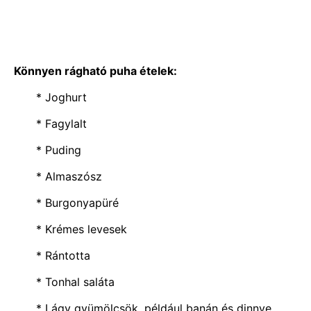
Könnyen rágható puha ételek:
* Joghurt
* Fagylalt
* Puding
* Almaszósz
* Burgonyapüré
* Krémes levesek
* Rántotta
* Tonhal saláta
* Lágy gyümölcsök, például banán és dinnye