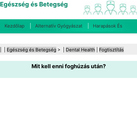
Egészség és Betegség
Kezdőlap
Alternatív Gyógyászat
Harapások És
Csípések
Rák
Betegségek És Kezelések
Száj- És
| |
Egészség és Betegség
> |
Dental Health
|
Fogtisztítás
Fogegészség
Diéta És Táplálkozás
Családi
Mit kell enni foghúzás után?
Egészség
Egészségügyi Ágazat
Mentális Egészség
Közegészségügy És Biztonság
Sebészet És
Beavatkozások