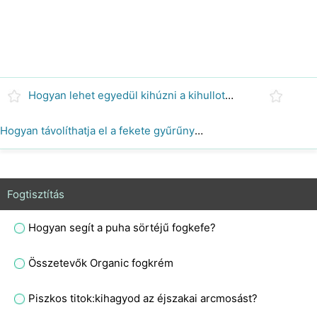
Hogyan lehet egyedül kihúzni a kihullott fogat?
Hogyan távolíthatja el a fekete gyűrűnyomokat a polírozatlan tölgy munkafelületekről?
Fogtisztítás
Hogyan segít a puha sörtéjű fogkefe?
Összetevők Organic fogkrém
Piszkos titok:kihagyod az éjszakai arcmosást?