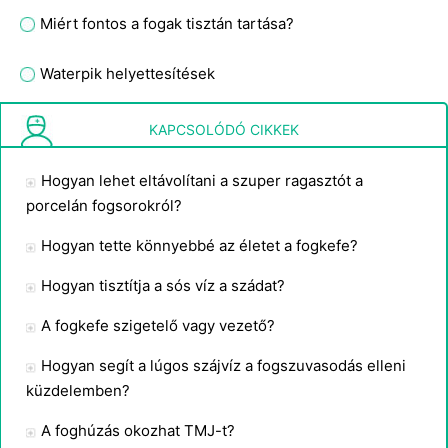
Miért fontos a fogak tisztán tartása?
Waterpik helyettesítések
Mit csinálsz, ha már majdnem ki fog hullani a fogad, és eljön a lefekvés?
KAPCSOLÓDÓ CIKKEK
Hogyan lehet eltávolítani a szuper ragasztót a
porcelán fogsorokról?
Hogyan tette könnyebbé az életet a fogkefe?
Hogyan tisztítja a sós víz a szádat?
A fogkefe szigetelő vagy vezető?
Hogyan segít a lúgos szájvíz a fogszuvasodás elleni
küzdelemben?
A foghúzás okozhat TMJ-t?