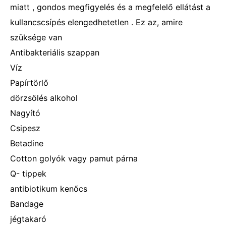
miatt , gondos megfigyelés és a megfelelő ellátást a
kullancscsípés elengedhetetlen . Ez az, amire
szüksége van
Antibakteriális szappan
Víz
Papírtörlő
dörzsölés alkohol
Nagyító
Csipesz
Betadine
Cotton golyók vagy pamut párna
Q- tippek
antibiotikum kenőcs
Bandage
jégtakaró