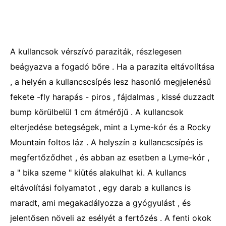
A kullancsok vérszívó paraziták, részlegesen
beágyazva a fogadó bőre . Ha a parazita eltávolítása
, a helyén a kullancscsípés lesz hasonló megjelenésű
fekete -fly harapás - piros , fájdalmas , kissé duzzadt
bump körülbelül 1 cm átmérőjű . A kullancsok
elterjedése betegségek, mint a Lyme-kór és a Rocky
Mountain foltos láz . A helyszín a kullancscsípés is
megfertőződhet , és abban az esetben a Lyme-kór ,
a " bika szeme " kiütés alakulhat ki. A kullancs
eltávolítási folyamatot , egy darab a kullancs is
maradt, ami megakadályozza a gyógyulást , és
jelentősen növeli az esélyét a fertőzés . A fenti okok