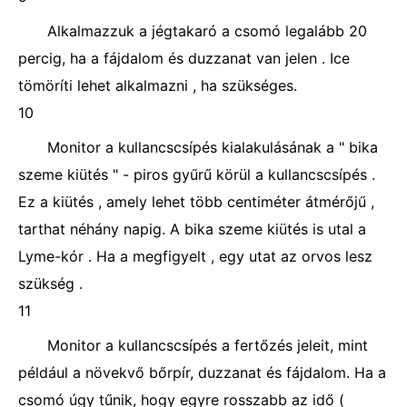
Alkalmazzuk a jégtakaró a csomó legalább 20
percig, ha a fájdalom és duzzanat van jelen . Ice
tömöríti lehet alkalmazni , ha szükséges.
10
Monitor a kullancscsípés kialakulásának a " bika
szeme kiütés " - piros gyűrű körül a kullancscsípés .
Ez a kiütés , amely lehet több centiméter átmérőjű ,
tarthat néhány napig. A bika szeme kiütés is utal a
Lyme-kór . Ha a megfigyelt , egy utat az orvos lesz
szükség .
11
Monitor a kullancscsípés a fertőzés jeleit, mint
például a növekvő bőrpír, duzzanat és fájdalom. Ha a
csomó úgy tűnik, hogy egyre rosszabb az idő (