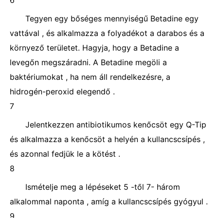
6
Tegyen egy bőséges mennyiségű Betadine egy
vattával , és alkalmazza a folyadékot a darabos és a
környező területet. Hagyja, hogy a Betadine a
levegőn megszáradni. A Betadine megöli a
baktériumokat , ha nem áll rendelkezésre, a
hidrogén-peroxid elegendő .
7
Jelentkezzen antibiotikumos kenőcsöt egy Q-Tip
és alkalmazza a kenőcsöt a helyén a kullancscsípés ,
és azonnal fedjük le a kötést .
8
Ismételje meg a lépéseket 5 -től 7- három
alkalommal naponta , amíg a kullancscsípés gyógyul .
9