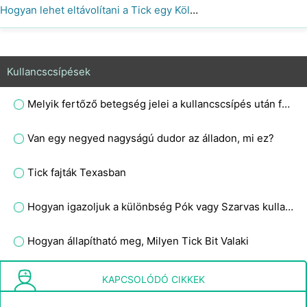
Hogyan lehet eltávolítani a Tick egy Köldök
Kullancscsípések
Melyik fertőző betegség jelei a kullancscsípés után fellépő vörös kiütések magas lázzal, hidegrázással és testfájdalmakkal?
Van egy negyed nagyságú dudor az álladon, mi ez?
Tick ​​fajták Texasban
Hogyan igazoljuk a különbség Pók vagy Szarvas kullancscsípés
Hogyan állapítható meg, Milyen Tick Bit ​​Valaki
Lyme Tick eltávolítása
KAPCSOLÓDÓ CIKKEK