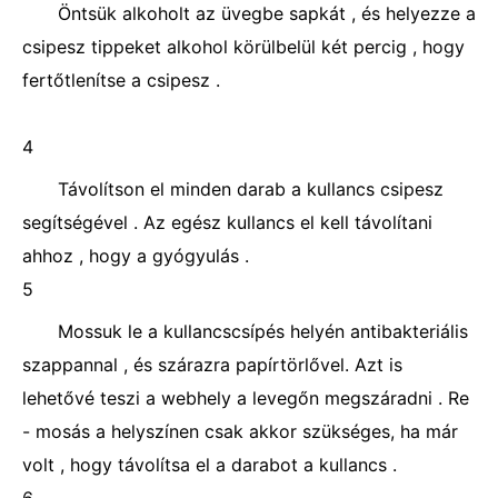
Öntsük alkoholt az üvegbe sapkát , és helyezze a
csipesz tippeket alkohol körülbelül két percig , hogy
fertőtlenítse a csipesz .
4
Távolítson el minden darab a kullancs csipesz
segítségével . Az egész kullancs el kell távolítani
ahhoz , hogy a gyógyulás .
5
Mossuk le a kullancscsípés helyén antibakteriális
szappannal , és szárazra papírtörlővel. Azt is
lehetővé teszi a webhely a levegőn megszáradni . Re
- mosás a helyszínen csak akkor szükséges, ha már
volt , hogy távolítsa el a darabot a kullancs .