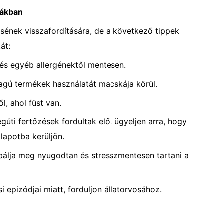
kákban
ének visszafordítására, de a következő tippek
át:
l és egyéb allergénektől mentesen.
agú termékek használatát macskája körül.
l, ahol füst van.
úti fertőzések fordultak elő, ügyeljen arra, hogy
llapotba kerüljön.
bálja meg nyugodtan és stresszmentesen tartani a
 epizódjai miatt, forduljon állatorvosához.