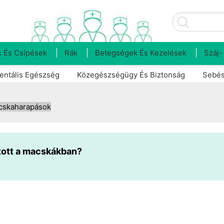
 És Csípések
Rák
Betegségek És Kezelések
Száj-
entális Egészség
Közegészségügy És Biztonság
Sebés
cskaharapások
ított a macskákban?