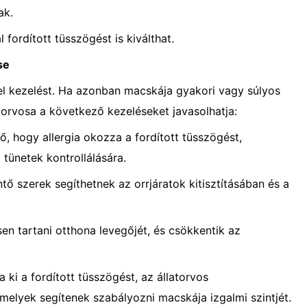
ak.
ordított tüsszögést is kiválthat.
se
el kezelést. Ha azonban macskája gyakori vagy súlyos
atorvosa a következő kezeléseket javasolhatja:
tő, hogy allergia okozza a fordított tüsszögést,
a tünetek kontrollálására.
ő szerek segíthetnek az orrjáratok kitisztításában és a
en tartani otthona levegőjét, és csökkentik az
 ki a fordított tüsszögést, az állatorvos
melyek segítenek szabályozni macskája izgalmi szintjét.