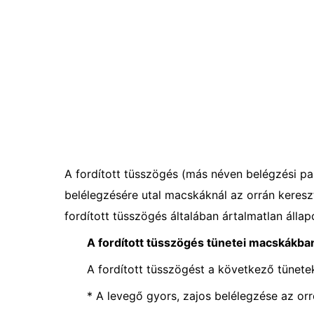
A fordított tüsszögés (más néven belégzési pa
belélegzésére utal macskáknál az orrán kereszt
fordított tüsszögés általában ártalmatlan állap
A fordított tüsszögés tünetei macskákba
A fordított tüsszögést a következő tünetek
* A levegő gyors, zajos belélegzése az orr