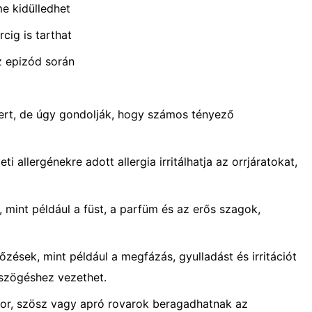
me kidülledhet
cig is tarthat
 epizód során
ert, de úgy gondolják, hogy számos tényező
ti allergénekre adott allergia irritálhatja az orrjáratokat,
k, mint például a füst, a parfüm és az erős szagok,
tőzések, mint például a megfázás, gyulladást és irritációt
sszögéshez vezethet.
 por, szösz vagy apró rovarok beragadhatnak az