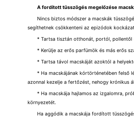
A fordított tüsszögés megelőzése macs
Nincs biztos módszer a macskák tüsszögés
segíthetnek csökkenteni az epizódok kockázat
* Tartsa tisztán otthonát, portól, pollentő
* Kerülje az erős parfümök és más erős sz
* Tartsa távol macskáját azoktól a helyektő
* Ha macskájának kórtörténetében felső lég
azonnal kezelje a fertőzést, nehogy krónikus á
* Ha macskája hajlamos az izgalomra, pró
környezetét.
Ha aggódik a macskája fordított tüsszögési