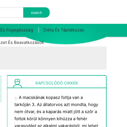
 És Fogegészség
Diéta És Táplálkozás
zet És Beavatkozások
KAPCSOLÓDÓ CIKKEK
A macskának kopasz foltja van a
tarkóján 3. Az állatorvos azt mondta, hogy
nem ótvar, és a kaparás miatt jött a szőr a
foltok körül könnyen kihúzza a fehér
varasodást az alkalmi vakarásból, mi lehet