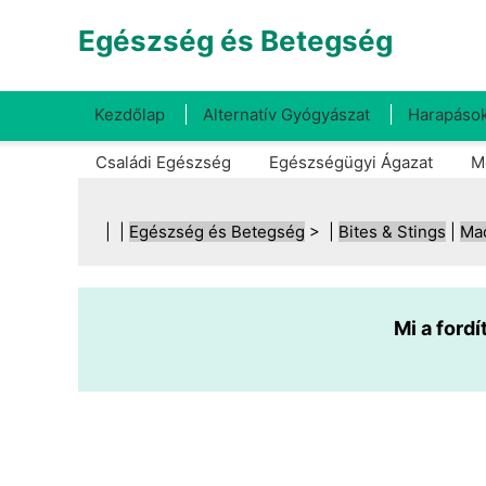
Egészség és Betegség
Kezdőlap
Alternatív Gyógyászat
Harapások
Családi Egészség
Egészségügyi Ágazat
M
| |
Egészség és Betegség
> |
Bites & Stings
|
Ma
Mi a ford