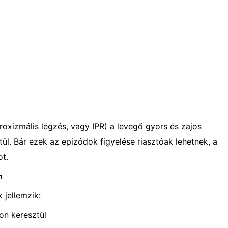
roxizmális légzés, vagy IPR) a levegő gyors és zajos
ül. Bár ezek az epizódok figyelése riasztóak lehetnek, a
ot.
n
 jellemzik:
on keresztül