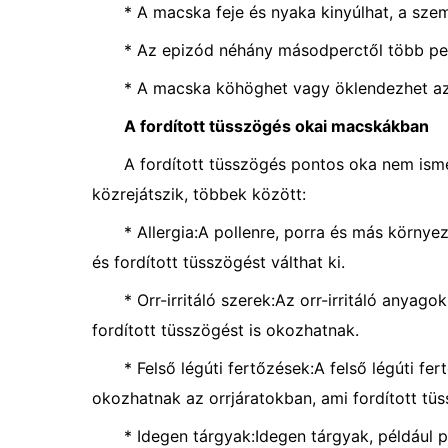
* A macska feje és nyaka kinyúlhat, a sze
* Az epizód néhány másodperctől több per
* A macska köhöghet vagy öklendezhet az
A fordított tüsszögés okai macskákban
A fordított tüsszögés pontos oka nem ism
közrejátszik, többek között:
* Allergia:A pollenre, porra és más környeze
és fordított tüsszögést válthat ki.
* Orr-irritáló szerek:Az orr-irritáló anyago
fordított tüsszögést is okozhatnak.
* Felső légúti fertőzések:A felső légúti fer
okozhatnak az orrjáratokban, ami fordított tü
* Idegen tárgyak:Idegen tárgyak, például