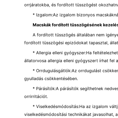
orrjáratokba, és fordított tüsszögést okozhatn
* Izgalom:Az izgalom bizonyos macskáknál f
Macskák fordított tüsszögésének kezelé
A fordított tüsszögés általában nem igény
fordított tüsszögési epizódokat tapasztal, áll
* Allergia elleni gyógyszer:Ha feltételezhe
állatorvosa allergia elleni gyógyszert írhat fel 
* Orrdugulásgátlók:Az orrdugulást csökkent
gyulladás csökkentésében.
* Párásítók:A párásítók segíthetnek nedves
orrirritációt.
* Viselkedésmódosítás:Ha az izgalom váltja
viselkedésmódosítási technikákat javasolhat, a