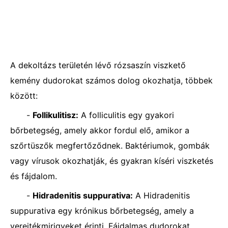
A dekoltázs területén lévő rózsaszín viszkető
kemény dudorokat számos dolog okozhatja, többek
között:
-
Follikulitisz:
A folliculitis egy gyakori
bőrbetegség, amely akkor fordul elő, amikor a
szőrtüszők megfertőződnek. Baktériumok, gombák
vagy vírusok okozhatják, és gyakran kíséri viszketés
és fájdalom.
-
Hidradenitis suppurativa:
A Hidradenitis
suppurativa egy krónikus bőrbetegség, amely a
verejtékmirigyeket érinti. Fájdalmas dudorokat,