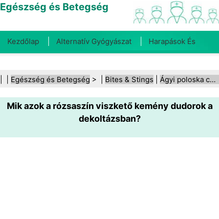
Egészség és Betegség
Kezdőlap
Alternatív Gyógyászat
Harapások És
Csípések
Rák
Betegségek És Kezelések
Száj- És
| |
Egészség és Betegség
> |
Bites & Stings
|
Ágyi poloska csípései
Fogegészség
Diéta És Táplálkozás
Családi
Mik azok a rózsaszín viszkető kemény dudorok a
Egészség
Egészségügyi Ágazat
Mentális Egészség
dekoltázsban?
Közegészségügy És Biztonság
Sebészet És
Beavatkozások