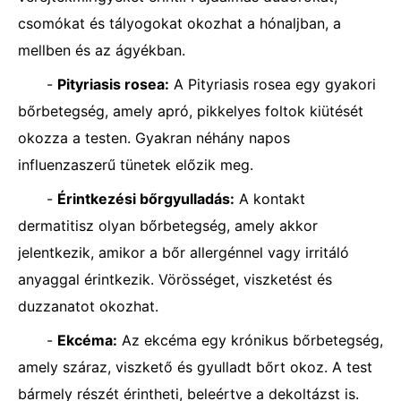
csomókat és tályogokat okozhat a hónaljban, a
mellben és az ágyékban.
-
Pityriasis rosea:
A Pityriasis rosea egy gyakori
bőrbetegség, amely apró, pikkelyes foltok kiütését
okozza a testen. Gyakran néhány napos
influenzaszerű tünetek előzik meg.
-
Érintkezési bőrgyulladás:
A kontakt
dermatitisz olyan bőrbetegség, amely akkor
jelentkezik, amikor a bőr allergénnel vagy irritáló
anyaggal érintkezik. Vörösséget, viszketést és
duzzanatot okozhat.
-
Ekcéma:
Az ekcéma egy krónikus bőrbetegség,
amely száraz, viszkető és gyulladt bőrt okoz. A test
bármely részét érintheti, beleértve a dekoltázst is.