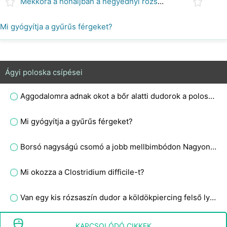
Mekkora a hónaljban a negyednyi rózsaszín dudor?
Mi gyógyítja a gyűrűs férgeket?
Ágyi poloska csípései
Aggodalomra adnak okot a bőr alatti dudorok a poloskacsípés után?
Mi gyógyítja a gyűrűs férgeket?
Borsó nagyságú csomó a jobb mellbimbódon Nagyon aggaszt, mi lehet ez?
Mi okozza a Clostridium difficile-t?
Van egy kis rózsaszín dudor a köldökpiercing felső lyukon, úgy néz ki, mintha a pattanás fájna és kemény lenne?
Milyen módszerekkel lehet megállítani a poloskacsípés természetes viszketését?
KAPCSOLÓDÓ CIKKEK