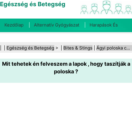
Egészség és Betegség
Kezdőlap
Alternatív Gyógyászat
Harapások És
Csípések
Rák
Betegségek És Kezelések
Száj- És
| |
Egészség és Betegség
> |
Bites & Stings
|
Ágyi poloska csípései
Fogegészség
Diéta És Táplálkozás
Családi
Mit tehetek én felveszem a lapok , hogy taszítják a
Egészség
Egészségügyi Ágazat
Mentális Egészség
poloska ?
Közegészségügy És Biztonság
Sebészet És
Beavatkozások