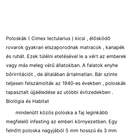
Poloskák ( Cimex lectularius ) kicsi , élősködő
rovarok gyakran elszaporodnak matracok , kanapék
és ruhát. Ezek túlélni etetésével le a vért az emberek
vagy más meleg vérű állatokban. A falatok enyhe
bőrirritációt , de általában ártalmatlan. Bár szinte
teljesen felszámolták az 1940-es években , poloskák
tapasztalt újjáéledése az utóbbi évtizedekben .
Biológia és Habitat
mindenütt közös poloska a faj leginkább
megfelelő infesting az emberi környezetben. Egy
felnőtt poloska nagyjából 5 mm hosszú és 3 mm