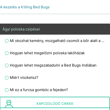
A kezelés a Killing Bed Bugs
Ágyi poloska csípései
Mi okozhat kemény, mozgatható csomót a bőr alatt a lábon?
Hogyan lehet megelőzni poloska lakóházak
Hogyan lehet megszabadulni a Bed Bugs Indiában
Miért viszketsz?
Mi ez a furcsa gombóc a fejeden?
Mi okozza az objektív fülzúgást?
KAPCSOLÓDÓ CIKKEK