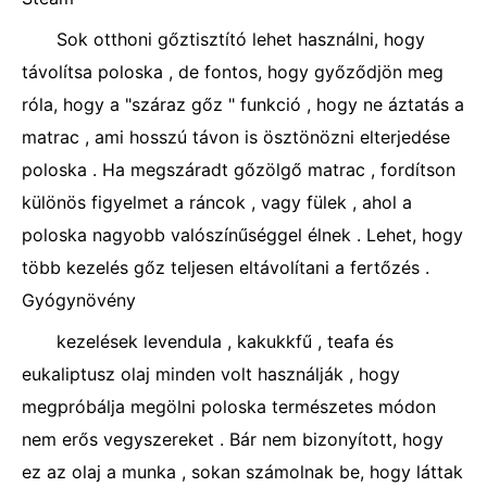
Sok otthoni gőztisztító lehet használni, hogy
távolítsa poloska , de fontos, hogy győződjön meg
róla, hogy a "száraz gőz " funkció , hogy ne áztatás a
matrac , ami hosszú távon is ösztönözni elterjedése
poloska . Ha megszáradt gőzölgő matrac , fordítson
különös figyelmet a ráncok , vagy fülek , ahol a
poloska nagyobb valószínűséggel élnek . Lehet, hogy
több kezelés gőz teljesen eltávolítani a fertőzés .
Gyógynövény
kezelések levendula , kakukkfű , teafa és
eukaliptusz olaj minden volt használják , hogy
megpróbálja megölni poloska természetes módon
nem erős vegyszereket . Bár nem bizonyított, hogy
ez az olaj a munka , sokan számolnak be, hogy láttak