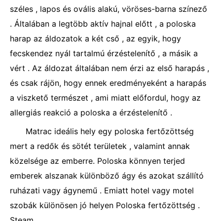
széles , lapos és ovális alakú, vöröses-barna színező
. Általában a legtöbb aktív hajnal előtt , a poloska
harap az áldozatok a két cső , az egyik, hogy
fecskendez nyál tartalmú érzéstelenítő , a másik a
vért . Az áldozat általában nem érzi az első harapás ,
és csak rájön, hogy ennek eredményeként a harapás
a viszkető természet , ami miatt előfordul, hogy az
allergiás reakció a poloska a érzéstelenítő .
Matrac ideális hely egy poloska fertőzöttség
mert a redők és sötét területek , valamint annak
közelsége az emberre. Poloska könnyen terjed
emberek alszanak különböző ágy és azokat szállító
ruházati vagy ágynemű . Emiatt hotel vagy motel
szobák különösen jó helyen Poloska fertőzöttség .
Steam