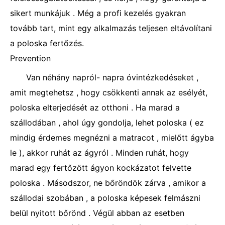
sikert munkájuk . Még a profi kezelés gyakran
tovább tart, mint egy alkalmazás teljesen eltávolítani
a poloska fertőzés.
Prevention
Van néhány napról- napra óvintézkedéseket ,
amit megtehetsz , hogy csökkenti annak az esélyét,
poloska elterjedését az otthoni . Ha marad a
szállodában , ahol úgy gondolja, lehet poloska ( ez
mindig érdemes megnézni a matracot , mielőtt ágyba
le ), akkor ruhát az ágyról . Minden ruhát, hogy
marad egy fertőzött ágyon kockázatot felvette
poloska . Másodszor, ne bőröndök zárva , amikor a
szállodai szobában , a poloska képesek felmászni
belül nyitott bőrönd . Végül abban az esetben