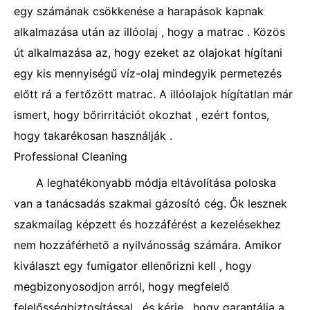
egy számának csökkenése a harapások kapnak
alkalmazása után az illóolaj , hogy a matrac . Közös
út alkalmazása az, hogy ezeket az olajokat hígítani
egy kis mennyiségű víz-olaj mindegyik permetezés
előtt rá a fertőzött matrac. A illóolajok hígítatlan már
ismert, hogy bőrirritációt okozhat , ezért fontos,
hogy takarékosan használják .
Professional Cleaning
A leghatékonyabb módja eltávolítása poloska
van a tanácsadás szakmai gázosító cég. Ők lesznek
szakmailag képzett és hozzáférést a kezelésekhez
nem hozzáférhető a nyilvánosság számára. Amikor
kiválaszt egy fumigator ellenőrizni kell , hogy
megbizonyosodjon arról, hogy megfelelő
felelősségbiztosítással , és kérje , hogy garantálja a