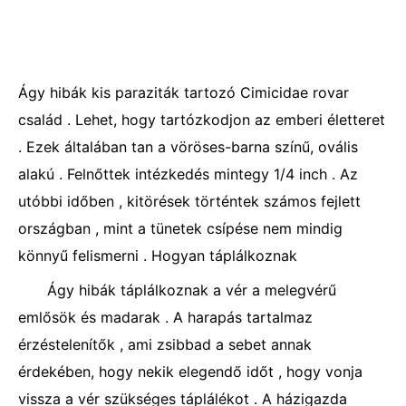
Ágy hibák kis paraziták tartozó Cimicidae rovar
család . Lehet, hogy tartózkodjon az emberi életteret
. Ezek általában tan a vöröses-barna színű, ovális
alakú . Felnőttek intézkedés mintegy 1/4 inch . Az
utóbbi időben , kitörések történtek számos fejlett
országban , mint a tünetek csípése nem mindig
könnyű felismerni . Hogyan táplálkoznak
Ágy hibák táplálkoznak a vér a melegvérű
emlősök és madarak . A harapás tartalmaz
érzéstelenítők , ami zsibbad a sebet annak
érdekében, hogy nekik elegendő időt , hogy vonja
vissza a vér szükséges táplálékot . A házigazda