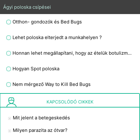
Ágyi poloska csípései
Otthon- gondozók és Bed Bugs
Lehet poloska elterjedt a munkahelyen ?
Honnan lehet megállapítani, hogy az ételük botulizmussal fertőzött?
Hogyan Spot poloska
Nem mérgező Way to Kill Bed Bugs
Mi a Bed Bug szag ?
KAPCSOLÓDÓ CIKKEK
Mit jelent a betegeskedés
Milyen parazita az ótvar?