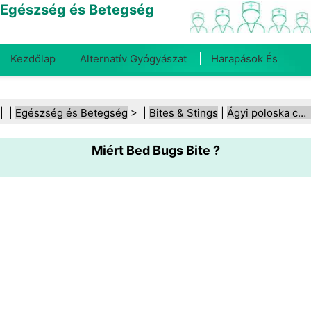
Egészség és Betegség
Kezdőlap
Alternatív Gyógyászat
Harapások És
Csípések
Rák
Betegségek És Kezelések
Száj- És
| |
Egészség és Betegség
> |
Bites & Stings
|
Ágyi poloska csípései
Fogegészség
Diéta És Táplálkozás
Családi
Miért Bed Bugs Bite ?
Egészség
Egészségügyi Ágazat
Mentális Egészség
Közegészségügy És Biztonság
Sebészet És
Beavatkozások