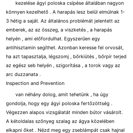
kezelése ágyi poloska csípése általában nagyon
könnyen kezelhető . A harapás lesz belül elmúlnak 1-
3 hétig a saját. Az általános problémát jelentett az
emberek, az az összeg, a viszketés , a harapás
helyén , ami előfordulhat. Egyszerűen egy
antihisztamin segíthet. Azonban keresse fel orvosát,
ha azt tapasztalja, légszomj , bőrkiütés , bőrpír terjed
az egész seb helyén , szigorítása , a torok vagy az
arc duzzanata .
Inspection and Prevention
van néhány dolog, amit tehetünk , ha úgy
gondolja, hogy egy ágyi poloska fertőzöttség .
Végezzen alapos vizsgálatát minden bútor vásárolt.
A kétoldalas szőnyeg szalag az ágya közelében
elkapni őket . Nézd meg egy zseblámpát csak hajnal