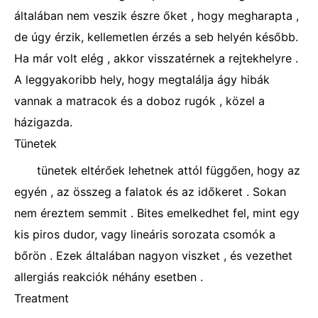
általában nem veszik észre őket , hogy megharapta ,
de úgy érzik, kellemetlen érzés a seb helyén később.
Ha már volt elég , akkor visszatérnek a rejtekhelyre .
A leggyakoribb hely, hogy megtalálja ágy hibák
vannak a matracok és a doboz rugók , közel a
házigazda.
Tünetek
tünetek eltérőek lehetnek attól függően, hogy az
egyén , az összeg a falatok és az időkeret . Sokan
nem éreztem semmit . Bites emelkedhet fel, mint egy
kis piros dudor, vagy lineáris sorozata csomók a
bőrön . Ezek általában nagyon viszket , és vezethet
allergiás reakciók néhány esetben .
Treatment