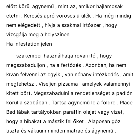
előtt körül ágynemű , mint az, amikor hajlamosak
etetni . Keresés apró vöröses ürülék . Ha még mindig
nem elégedett , hívja a szakmai irtószer , hogy
vizsgálja meg a helyszínen.
Ha Infestation jelen
szakember használhatja rovarirtó , hogy
megszabaduljon , ha a fertőzés . Azonban, ha nem
kíván felvenni az egyik , van néhány intézkedés , amit
megtehetsz . Viseljen pizsama , amelyek valamennyi
kitett bőrt. Megszabadulni a rendetlenséget a padlón
körül a szobában . Tartsa ágynemű le a földre . Place
Bed lábak tartályokban paraffin olajat vagy vizet,
hogy a hibákat a mászik fel őket . Alaposan gőz
tiszta és vákuum minden matrac és ágynemű .