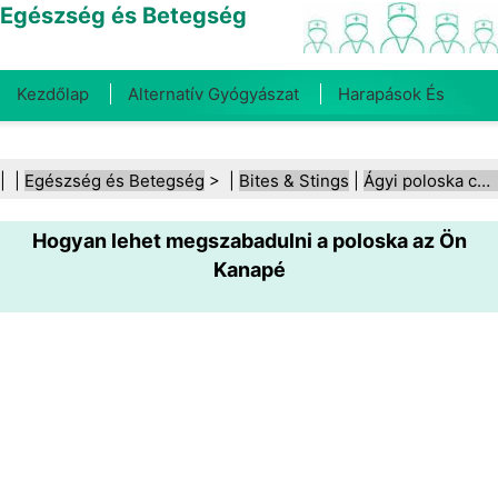
Egészség és Betegség
Kezdőlap
Alternatív Gyógyászat
Harapások És
Csípések
Rák
Betegségek És Kezelések
Száj- És
| |
Egészség és Betegség
> |
Bites & Stings
|
Ágyi poloska csípései
Fogegészség
Diéta És Táplálkozás
Családi
Hogyan lehet megszabadulni a poloska az Ön
Egészség
Egészségügyi Ágazat
Mentális Egészség
Kanapé
Közegészségügy És Biztonság
Sebészet És
Beavatkozások