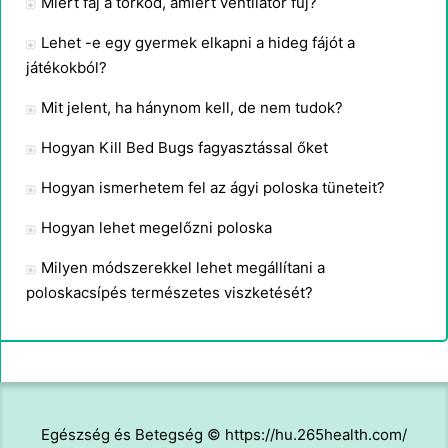
Miért fáj a torkod, amiért ventilátor fúj?
Lehet -e egy gyermek elkapni a hideg fájót a
játékokból?
Mit jelent, ha hánynom kell, de nem tudok?
Hogyan Kill Bed Bugs fagyasztással őket
Hogyan ismerhetem fel az ágyi poloska tüneteit?
Hogyan lehet megelőzni poloska
Milyen módszerekkel lehet megállítani a
poloskacsípés természetes viszketését?
Egészség és Betegség © https://hu.265health.com/