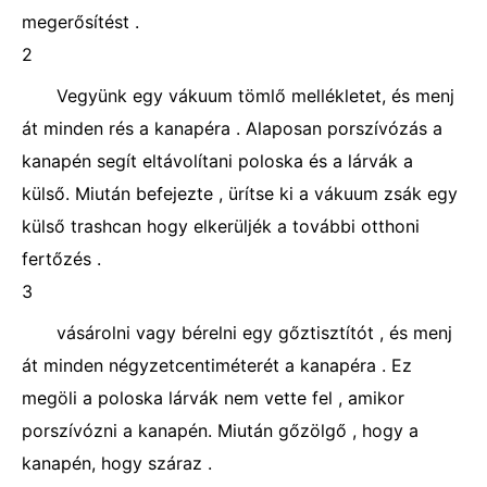
megerősítést .
2
Vegyünk egy vákuum tömlő mellékletet, és menj
át minden rés a kanapéra . Alaposan porszívózás a
kanapén segít eltávolítani poloska és a lárvák a
külső. Miután befejezte , ürítse ki a vákuum zsák egy
külső trashcan hogy elkerüljék a további otthoni
fertőzés .
3
vásárolni vagy bérelni egy gőztisztítót , és menj
át minden négyzetcentiméterét a kanapéra . Ez
megöli a poloska lárvák nem vette fel , amikor
porszívózni a kanapén. Miután gőzölgő , hogy a
kanapén, hogy száraz .