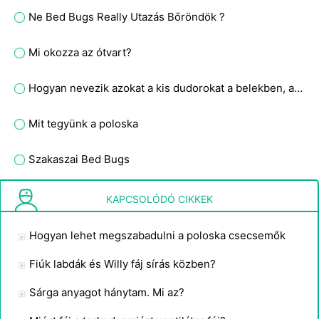
Ne Bed Bugs Really Utazás Bőröndök ?
Mi okozza az ótvart?
Hogyan nevezik azokat a kis dudorokat a belekben, amelyek felszívják a táplálékot?
Mit tegyünk a poloska
Szakaszai Bed Bugs
Hol találok információk Bed Bugs ?
KAPCSOLÓDÓ CIKKEK
Hogyan lehet megszabadulni a poloska csecsemők
Fiúk labdák és Willy fáj sírás közben?
Sárga anyagot hánytam. Mi az?