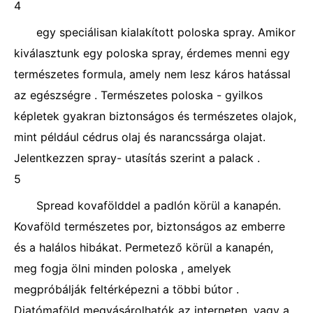
4
egy speciálisan kialakított poloska spray. Amikor
kiválasztunk egy poloska spray, érdemes menni egy
természetes formula, amely nem lesz káros hatással
az egészségre . Természetes poloska - gyilkos
képletek gyakran biztonságos és természetes olajok,
mint például cédrus olaj és narancssárga olajat.
Jelentkezzen spray- utasítás szerint a palack .
5
Spread kovafölddel a padlón körül a kanapén.
Kovaföld természetes por, biztonságos az emberre
és a halálos hibákat. Permetező körül a kanapén,
meg fogja ölni minden poloska , amelyek
megpróbálják feltérképezni a többi bútor .
Diatómaföld megvásárolhatók az interneten, vagy a